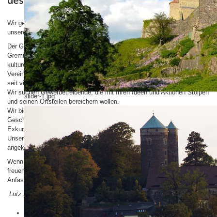
Wir gestatten uns, auf den nachfolgenden Seiten einen Überblick über
unseren Verein zu geben.
Der Gewerbeverein ist heute in Stolpen ein wichtiges und anerkanntes
Gremium, in dem ein reger Erfahrungsaustausch zu geschäftlichen,
kulturellen und lokalpolitischen Themen stattfindet. Wir sind ein aktiver
Verein, der das wirtschaftliche und gesellschaftliche Leben in Stolpen
seit vielen Jahren mit gestaltet.
Wir suchen Gewerbetreibende, die mit Ihren Ideen und Aktionen Stolpen
slider-1.jpg
und seinen Ortsteilen bereichern wollen.
Wir bieten eine Plattform für den Erfahrungsaustausch und für
Geschäftskontakte in Stolpen und Umgebung, sowie Fachvorträge und
Exkursionen.
Unsere monatlichen Beratungen finden, sofern nicht anders
angekündigt, jeweils am 1. Mittwoch des Monates im Burghotel statt.
Wenn Sie bei uns mitarbeiten wollen, sind Sie herzlich willkommen! Wir
freuen uns über neue Mitstreiter, die konstruktive Ideen haben und mit
Anfassen können.
Lutz Lietze - Vorsitzender