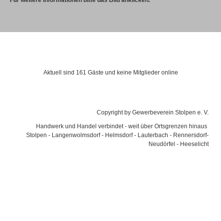
Für weitere Informationen bitte das Bild anklicken.
Besucher
Aktuell sind 161 Gäste und keine Mitglieder online
Gewerbeverein e. V.
Copyright by Gewerbeverein Stolpen e. V.
Handwerk und Handel verbindet - weit über Ortsgrenzen hinaus
Stolpen - Langenwolmsdorf - Helmsdorf - Lauterbach - Rennersdorf-
Neudörfel - Heeselicht