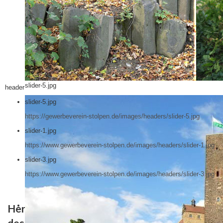
slider-5.jpg
header
slider-5.jpg
https://gewerbeverein-stolpen.de/images/headers/slider-5.jpg
slider-1.jpg
https://www.gewerbeverein-stolpen.de/images/headers/slider-1.jpg
slider-3.jpg
https://www.gewerbeverein-stolpen.de/images/headers/slider-3.jpg
Herzlich willkommen auf der Internetseite
des Gewerbevereins Stolpen e.V.