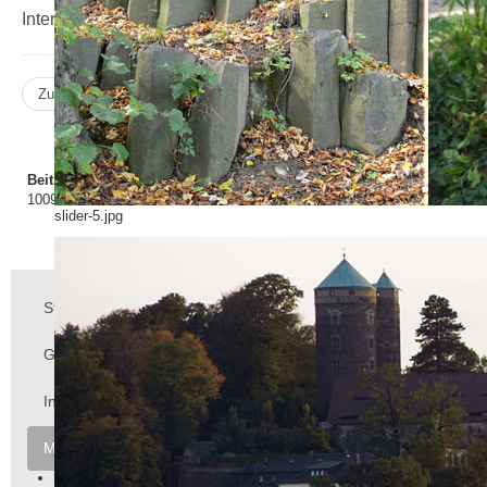
Internet: www.loewe-stolpen.de
Zurück
Weiter
Beitragsaufrufe
1009564
slider-5.jpg
Startseite
Grußwort
Informationen
Mitglieder