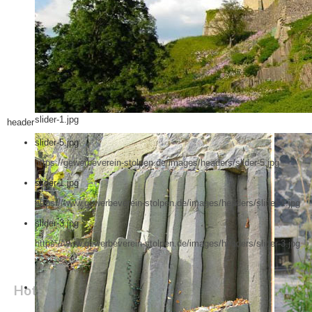
slider-1.jpg
header
slider-5.jpg
https://gewerbeverein-stolpen.de/images/headers/slider-5.jpg
slider-1.jpg
https://www.gewerbeverein-stolpen.de/images/headers/slider-1.jpg
slider-3.jpg
https://www.gewerbeverein-stolpen.de/images/headers/slider-3.jpg
Hotel Goldener Löwe