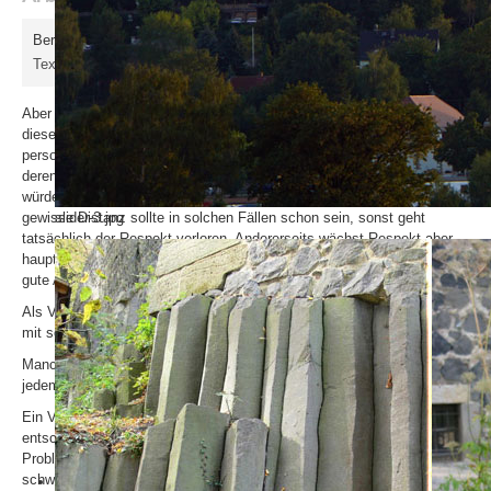
Bernd Müller-Kaller
Texte für Gewerbetreibende von Bernd Müller-Kaller
Aber nicht nur Betriebsstrukturen sollten über das Für und Wider
dieser Frage entscheiden, sondern auch psychologische und
personelle. Ein Vorgesetzter müsste seine Mitarbeiter gut kennen,
deren Charaktereigenschaften und deren Tugenden. Einem Lehrling
würde ich als Vorgesetzter aber trotzdem das Du nicht anbieten. Eine
gewisse Distanz sollte in solchen Fällen schon sein, sonst geht
slider-3.jpg
tatsächlich der Respekt verloren. Andererseits wächst Respekt aber
hauptsächlich durch vorbildliches Verhalten im Allgemeinen und durch
gute Arbeitsleistungen im Besonderen.
Als Vorgesetzter kann man auch nicht ständig in schöner Harmonie
mit seinen Mitarbeitern leben.
Manchmal sind auch harsche Kritik oder Forderungen nötig, die nicht
jedem gefallen.
Ein Vorgesetzter muss führen, dabei urteilen, loben, kritisieren und
entscheiden. Das Duzen könnte in einer schwierigen Atmosphäre zu
Problemen führen und die Entscheidungen des Chefs relativieren und
schwächen. Wenn allerdings der Chef die Charaktere seiner