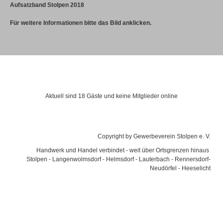
Aufsatzband Stolpen 2018
Für weitere Informationen bitte das Bild anklicken.
Besucher
Aktuell sind 18 Gäste und keine Mitglieder online
Gewerbeverein e. V.
Copyright by Gewerbeverein Stolpen e. V.
Handwerk und Handel verbindet - weit über Ortsgrenzen hinaus
Stolpen - Langenwolmsdorf - Helmsdorf - Lauterbach - Rennersdorf-
Neudörfel - Heeselicht