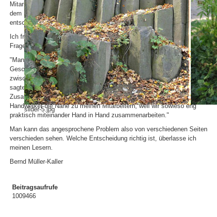
Mitarbeiter kennt und sie gut einschätzen kann, wird man auch mit
dem Du umgehen können. Der Durchblick des Chefs dürfte also
entscheidend sein, wie man sich entscheidet.
Ich fragte einige Geschäftsleute und Betriebsleiter zu dieser kniffligen
Frage. - Einer sagte mir:
"Man lässt zuviel private Nähe zu, mit dem Du, das ist im
Geschäftsleben nicht gut." - Ein anderer sagte: "Ein Abstand
zwischen Arbeitgeber und Arbeitnehmer muss sein." - Ein dritter
sagte: "Es kommt meiner Meinung nach auf die Länge der
Zusammenarbeit an." - Ein vierter sagte: "Ich brauche mit dem Du als
Handwerker die Nähe zu meinen Mitarbeitern, weil wir sowieso eng
slider-5.jpg
praktisch miteinander Hand in Hand zusammenarbeiten."
Man kann das angesprochene Problem also von verschiedenen Seiten
verschieden sehen. Welche Entscheidung richtig ist, überlasse ich
meinen Lesern.
Bernd Müller-Kaller
Beitragsaufrufe
1009466