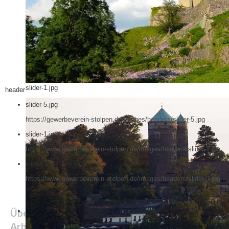
slider-1.jpg
header
slider-5.jpg
https://gewerbeverein-stolpen.de/images/headers/slider-5.jpg
slider-1.jpg
https://www.gewerbeverein-stolpen.de/images/headers/slider-1.jpg
slider-3.jpg
https://www.gewerbeverein-stolpen.de/images/headers/slider-3.jpg
Über das "Du" zwischen Chef und
Arbeitnehmern